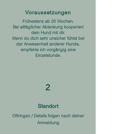
Voraussetzungen
Frühestens ab 20 Wochen.
Bei alltäglicher Ablenkung kooperiert
dein Hund mit dir.
Wenn du dich sehr unsicher fühlst bei
der Anwesenheit anderer Hunde,
empfehle ich vorgängig eine
Einzelstunde.
2
Standort
Oftringen / Details folgen nach deiner
Anmeldung