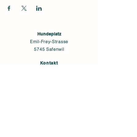
Hundeplatz
Emil-Frey-Strasse
5745 Safenwil
Kontakt
+41 (0) 78 769 63 60
alinefurrer@bluewin.ch
ANMELDEN
Postadresse
Lischmattstrasse 21