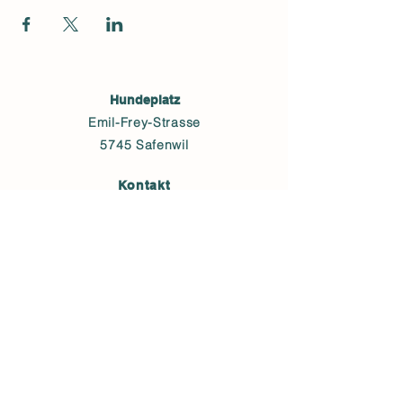
Hundeplatz
Emil-Frey-Strasse
5745 Safenwil
Kontakt
+41 (0) 78 769 63 60
alinefurrer@bluewin.ch
ANMELDEN
Postadresse
Lischmattstrasse 21